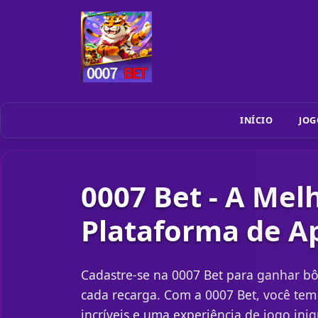
INÍCIO
JOG
0007 Bet - A Mel
Plataforma de A
Cadastre-se na 0007 Bet para ganhar b
cada recarga. Com a 0007 Bet, você te
incríveis e uma experiência de jogo inig