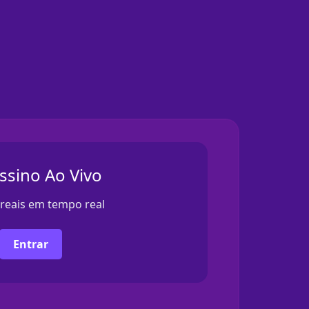
ssino Ao Vivo
 reais em tempo real
Entrar