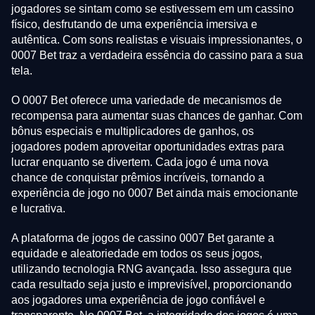
jogadores se sintam como se estivessem em um cassino
físico, desfrutando de uma experiência imersiva e
autêntica. Com sons realistas e visuais impressionantes, o
0007 Bet traz a verdadeira essência do cassino para a sua
tela.
O 0007 Bet oferece uma variedade de mecanismos de
recompensa para aumentar suas chances de ganhar. Com
bônus especiais e multiplicadores de ganhos, os
jogadores podem aproveitar oportunidades extras para
lucrar enquanto se divertem. Cada jogo é uma nova
chance de conquistar prêmios incríveis, tornando a
experiência de jogo no 0007 Bet ainda mais emocionante
e lucrativa.
A plataforma de jogos de cassino 0007 Bet garante a
equidade e aleatoriedade em todos os seus jogos,
utilizando tecnologia RNG avançada. Isso assegura que
cada resultado seja justo e imprevisível, proporcionando
aos jogadores uma experiência de jogo confiável e