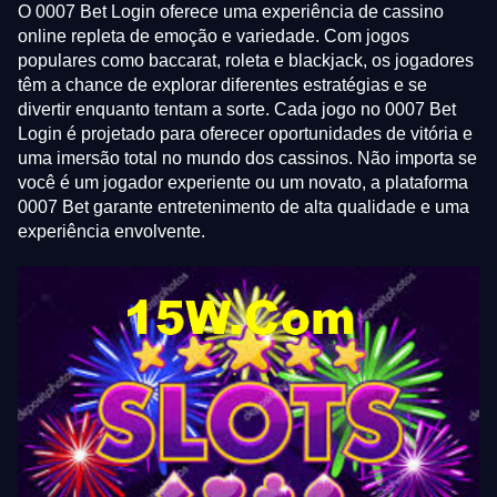
O 0007 Bet Login oferece uma experiência de cassino
online repleta de emoção e variedade. Com jogos
populares como baccarat, roleta e blackjack, os jogadores
têm a chance de explorar diferentes estratégias e se
divertir enquanto tentam a sorte. Cada jogo no 0007 Bet
Login é projetado para oferecer oportunidades de vitória e
uma imersão total no mundo dos cassinos. Não importa se
você é um jogador experiente ou um novato, a plataforma
0007 Bet garante entretenimento de alta qualidade e uma
experiência envolvente.