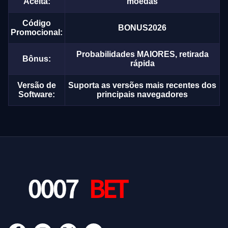
Aceita:
moedas
Código
BONUS2026
Promocional:
Probabilidades MAIORES, retirada
Bônus:
rápida
Versão de
Suporta as versões mais recentes dos
Software:
principais navegadores