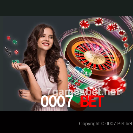
Copyright © 0007 Bet bet 