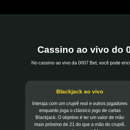
Cassino ao vivo do 
No cassino ao vivo da 0007 Bet, você pode enc
Blackjack ao vivo
Interaja com um crupiê real e outros jogadores
enquanto joga o clássico jogo de cartas
Blackjack. O objetivo é ter um valor de mão
mais próximo de 21 do que a mão do crupiê,