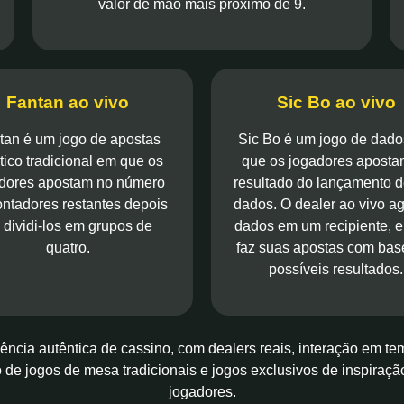
valor de mão mais próximo de 9.
Fantan ao vivo
Sic Bo ao vivo
tan é um jogo de apostas
Sic Bo é um jogo de dad
tico tradicional em que os
que os jogadores aposta
dores apostam no número
resultado do lançamento d
ontadores restantes depois
dados. O dealer ao vivo ag
 dividi-los em grupos de
dados em um recipiente, e
quatro.
faz suas apostas com bas
possíveis resultados.
ncia autêntica de cassino, com dealers reais, interação em te
e jogos de mesa tradicionais e jogos exclusivos de inspiração
jogadores.