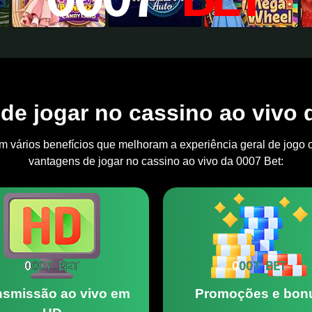
de jogar no cassino ao vivo 
m vários benefícios que melhoram a experiência geral de jogo 
vantagens de jogar no cassino ao vivo da 0007 Bet:
nsmissão ao vivo em
Promoções e bon