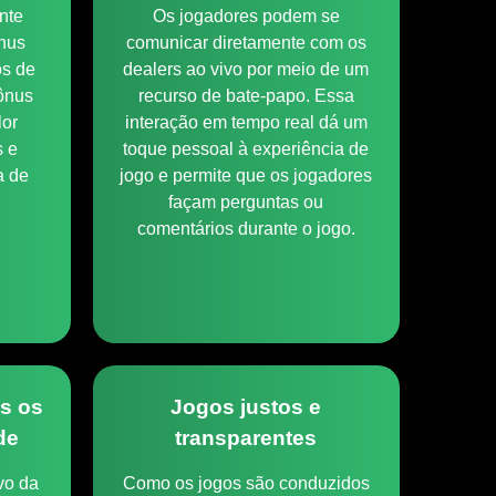
nte
Os jogadores podem se
nus
comunicar diretamente com os
os de
dealers ao vivo por meio de um
ônus
recurso de bate-papo. Essa
lor
interação em tempo real dá um
s e
toque pessoal à experiência de
a de
jogo e permite que os jogadores
façam perguntas ou
comentários durante o jogo.
s os
Jogos justos e
de
transparentes
vo da
Como os jogos são conduzidos