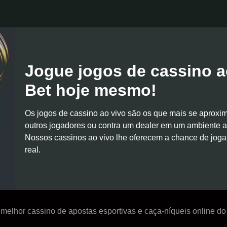
Jogue jogos de cassino a
Bet hoje mesmo!
Os jogos de cassino ao vivo são os que mais se aproxi
outros jogadores ou contra um dealer em um ambiente au
Nossos cassinos ao vivo lhe oferecem a chance de jogar
real.
melhor cassino de apostas esportivas e caça-níqueis online do Br