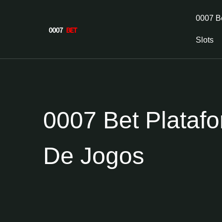
0007 B
Slots
0007 Bet Platafo
De Jogos