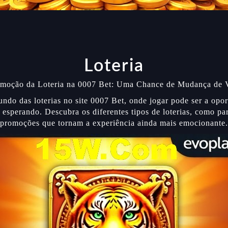
Loteria
moção da Loteria na 0007 Bet: Uma Chance de Mudança de 
ndo das loterias no site 0007 Bet, onde jogar pode ser a opo
 esperando. Descubra os diferentes tipos de loterias, como part
promoções que tornam a experiência ainda mais emocionante.