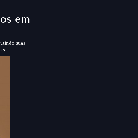
tos em
cutindo suas
das.