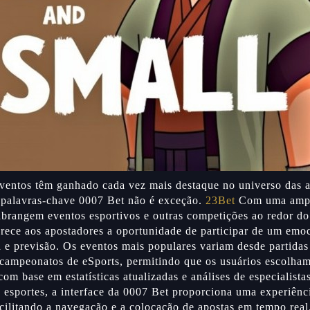
ventos têm ganhado cada vez mais destaque no universo das a
e palavras-chave 0007 Bet não é exceção.
23Bet
Com uma ampl
brangem eventos esportivos e outras competições ao redor d
erece aos apostadores a oportunidade de participar de um emo
a e previsão. Os eventos mais populares variam desde partidas
 campeonatos de eSports, permitindo que os usuários escolham
com base em estatísticas atualizadas e análises de especialist
 esportes, a interface da 0007 Bet proporciona uma experiênc
facilitando a navegação e a colocação de apostas em tempo real.