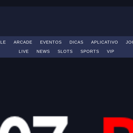
ILE
ARCADE
EVENTOS
DICAS
APLICATIVO
JO
LIVE
NEWS
SLOTS
SPORTS
VIP