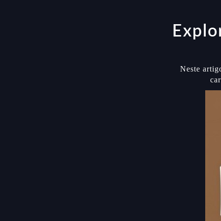
Explo
Neste artig
car