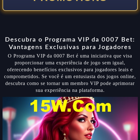
Descubra o Programa VIP da 0007 Bet:
Vantagens Exclusivas para Jogadores
O Programa VIP da 0007 Bet é uma iniciativa que visa
proporcionar uma experiência de jogo sem igual,
oferecendo benefícios exclusivos para jogadores leais e
comprometidos. Se você é um entusiasta dos jogos online,
descubra como se tornar um membro VIP pode aprimorar
sua experiência na plataforma.