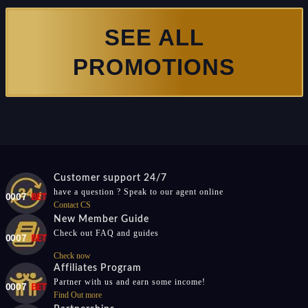
SEE ALL
PROMOTIONS
Customer support 24/7
have a question ? Speak to our agent online
Contact CS
New Member Guide
Check out FAQ and guides
Check now
Affiliates Program
Partner with us and earn some income!
Find Out more