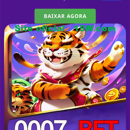
BAIXAR AGORA