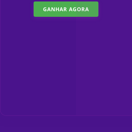
GANHAR AGORA