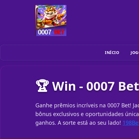
INÍCIO
JOG
🏆 Win - 0007 Bet
Ganhe prêmios incríveis na 0007 Bet! Ja
bônus exclusivos e oportunidades únicas
ganhos. A sorte está ao seu lado!
198Be