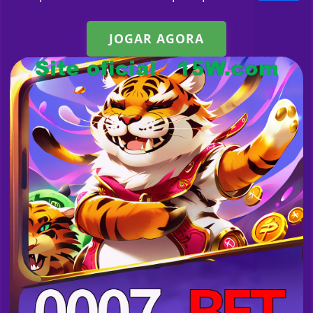
JOGAR AGORA