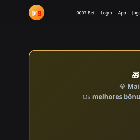
0007 Bet
Login
App
Jog
🎁
💎
Mai
Os
melhores bônus