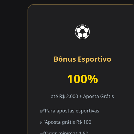
⚽
Bônus Esportivo
100%
até R$ 2.000 + Aposta Grátis
Para apostas esportivas
Aposta grátis R$ 100
Odds mínimas 1.50