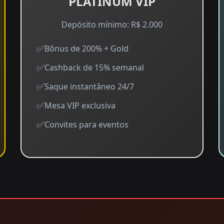
PLATINUM VIP
Depósito mínimo: R$ 2.000
Bônus de 200% + Gold
Cashback de 15% semanal
Saque instantâneo 24/7
Mesa VIP exclusiva
Convites para eventos