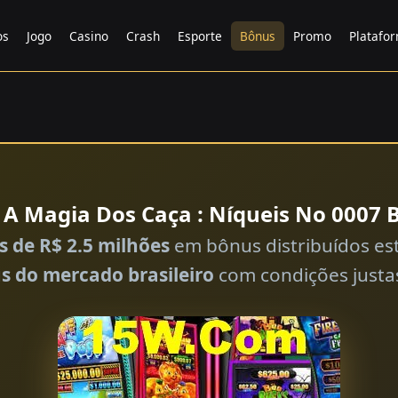
os
Jogo
Casino
Crash
Esporte
Bônus
Promo
Platafo
 A Magia Dos Caça : Níqueis No 0007 
s de R$ 2.5 milhões
em bônus distribuídos es
 do mercado brasileiro
com condições justas