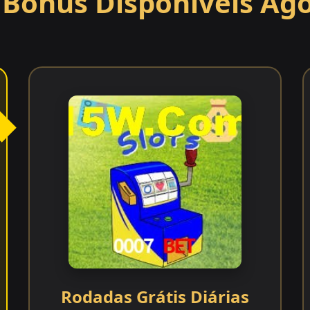
 Bônus Disponíveis Ag
Rodadas Grátis Diárias