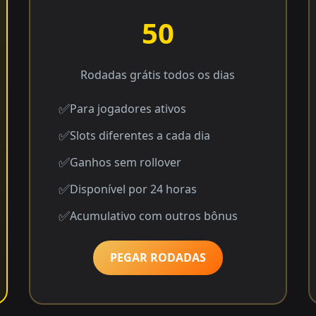
50
Rodadas grátis todos os dias
Para jogadores ativos
Slots diferentes a cada dia
Ganhos sem rollover
Disponível por 24 horas
Acumulativo com outros bônus
PEGAR RODADAS