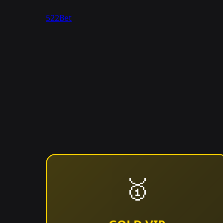
522Bet
🥇