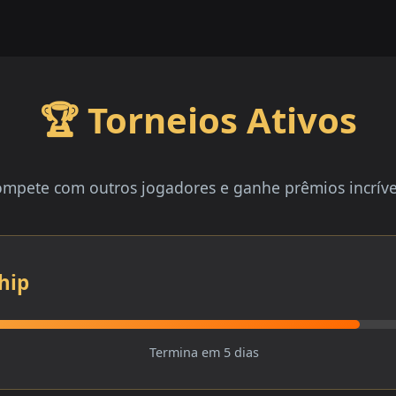
🏆 Torneios Ativos
mpete com outros jogadores e ganhe prêmios incríve
hip
Termina em 5 dias