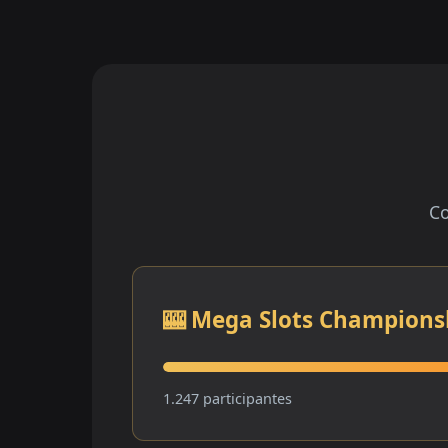
Co
🎰 Mega Slots Champions
1.247 participantes