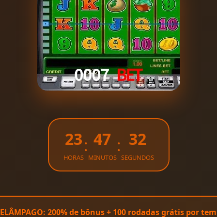
23
47
32
:
:
HORAS
MINUTOS
SEGUNDOS
RELÂMPAGO:
200% de bônus + 100 rodadas grátis por tem