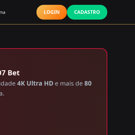
LOGIN
CADASTRO
rma
07 Bet
lidade
4K Ultra HD
e mais de
80
a.