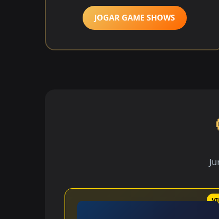
JOGAR GAME SHOWS
Ju