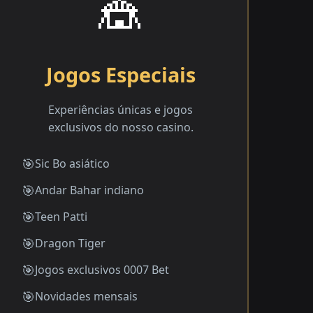
🎪
Jogos Especiais
Experiências únicas e jogos
exclusivos do nosso casino.
Sic Bo asiático
Andar Bahar indiano
Teen Patti
Dragon Tiger
Jogos exclusivos 0007 Bet
Novidades mensais