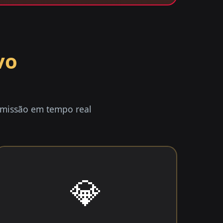
vo
smissão em tempo real
💎