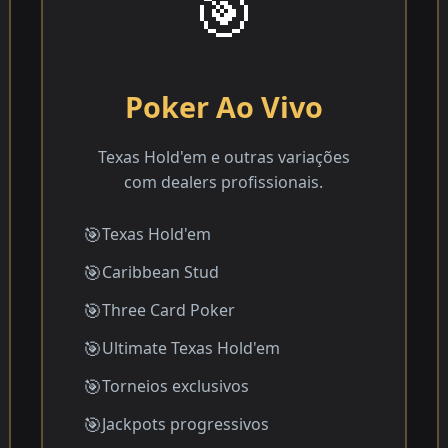
🎯
Poker Ao Vivo
Texas Hold'em e outras variações
com dealers profissionais.
Texas Hold'em
Caribbean Stud
Three Card Poker
Ultimate Texas Hold'em
Torneios exclusivos
Jackpots progressivos