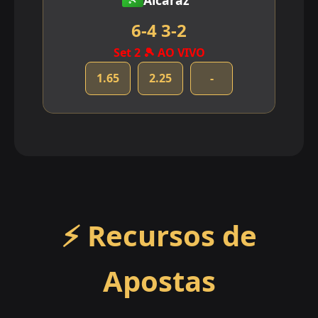
Alcaraz
🎾
6-4 3-2
Set 2 🎾 AO VIVO
1.65
2.25
-
⚡ Recursos de
Apostas