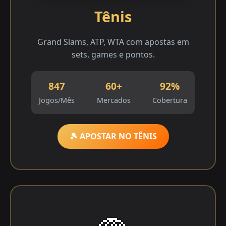
Tênis
Grand Slams, ATP, WTA com apostas em
sets, games e pontos.
847
60+
92%
Jogos/Mês
Mercados
Cobertura
🎾 APOSTAR NO TÊNIS