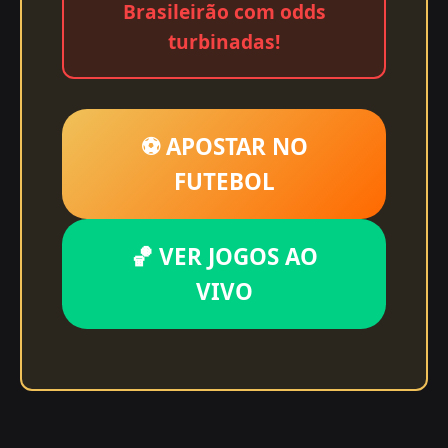
Brasileirão com odds
turbinadas!
⚽ APOSTAR NO
FUTEBOL
🏀 VER JOGOS AO
VIVO