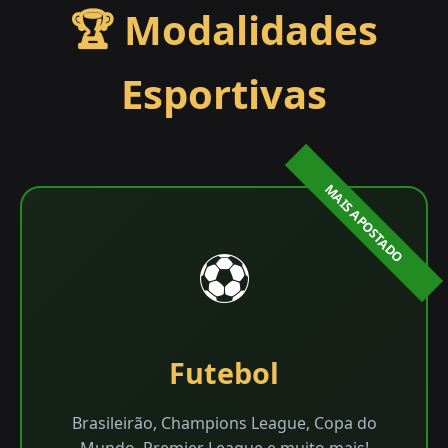
🏆 Modalidades
Esportivas
⚽
Futebol
Brasileirão, Champions League, Copa do