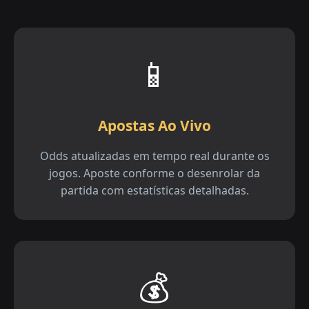
📱
Apostas Ao Vivo
Odds atualizadas em tempo real durante os
jogos. Aposte conforme o desenrolar da
partida com estatísticas detalhadas.
💰