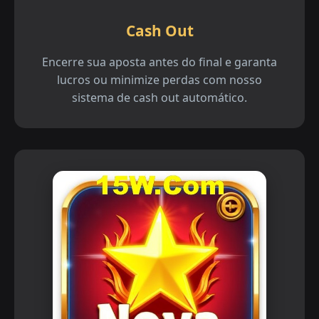
Cash Out
Encerre sua aposta antes do final e garanta
lucros ou minimize perdas com nosso
sistema de cash out automático.