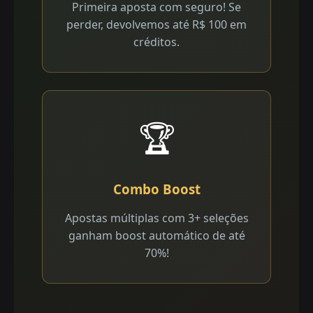
Primeira aposta com seguro! Se
perder, devolvemos até R$ 100 em
créditos.
🏆
Combo Boost
Apostas múltiplas com 3+ seleções
ganham boost automático de até
70%!