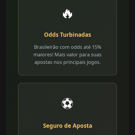
🔥
Odds Turbinadas
Brasileirão com odds até 15%
maiores! Mais valor para suas
apostas nos principais jogos.
⚽
Seguro de Aposta