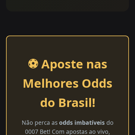
⚽ Aposte nas
Melhores Odds
do Brasil!
Não perca as
odds imbatíveis
do
0007 Bet! Com apostas ao vivo,