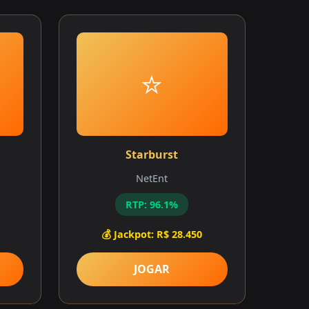
⭐
Starburst
NetEnt
RTP: 96.1%
💰 Jackpot: R$ 28.450
JOGAR