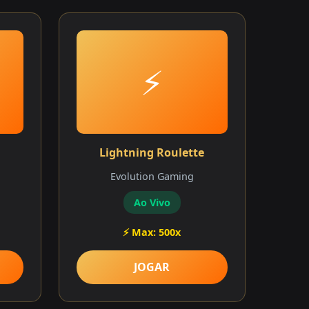
⚡
Lightning Roulette
Evolution Gaming
Ao Vivo
⚡ Max: 500x
JOGAR