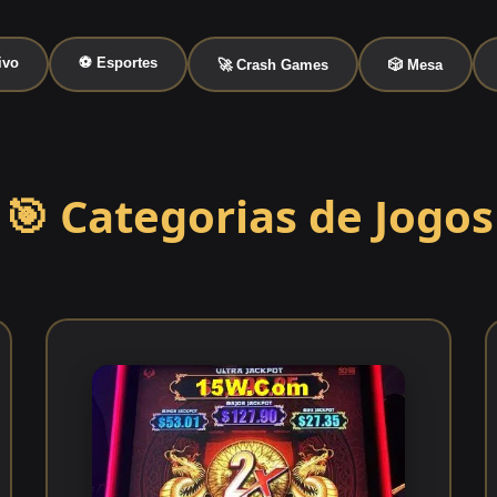
ivo
⚽ Esportes
🚀 Crash Games
🎲 Mesa
🎯 Categorias de Jogos