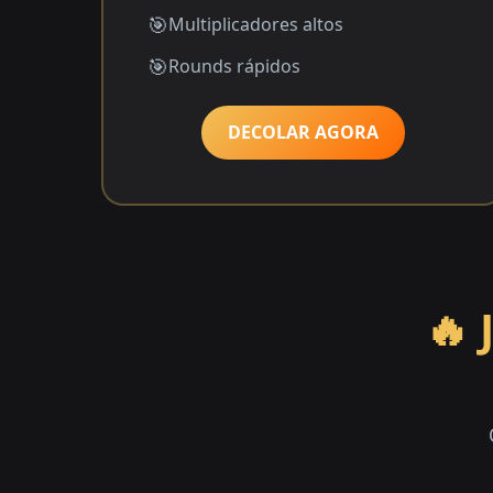
Multiplicadores altos
Rounds rápidos
DECOLAR AGORA
🔥 