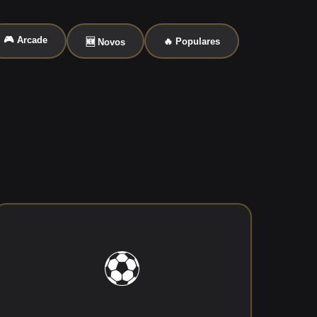
🎮 Arcade
🔥 Populares
🆕 Novos
⚽