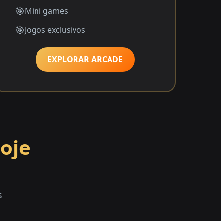
Mini games
Jogos exclusivos
EXPLORAR ARCADE
Hoje
s