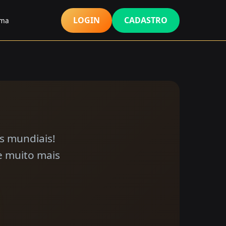
LOGIN
CADASTRO
rma
s mundiais!
e muito mais