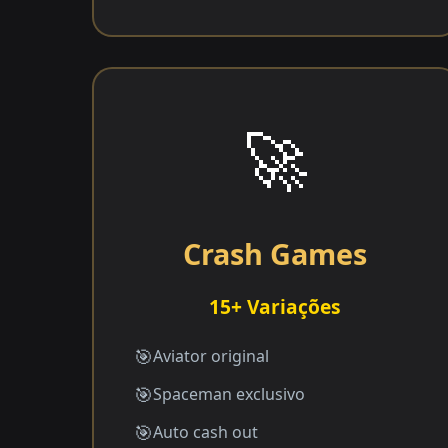
🚀
Crash Games
15+ Variações
Aviator original
Spaceman exclusivo
Auto cash out