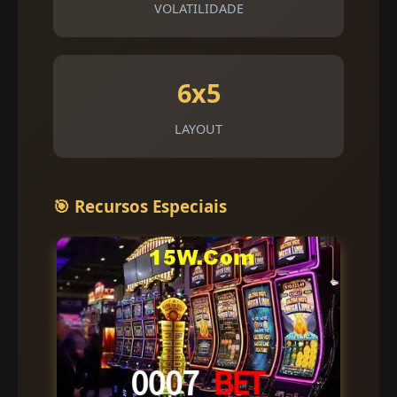
VOLATILIDADE
6x5
LAYOUT
🎯 Recursos Especiais