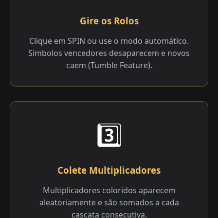
Gire os Rolos
Clique em SPIN ou use o modo automático.
Símbolos vencedores desaparecem e novos
caem (Tumble Feature).
3️⃣
Colete Multiplicadores
Multiplicadores coloridos aparecem
aleatoriamente e são somados a cada
cascata consecutiva.