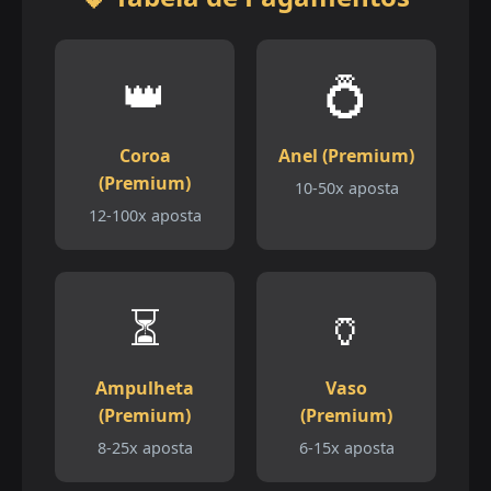
👑
💍
Coroa
Anel (Premium)
(Premium)
10-50x aposta
12-100x aposta
⏳
🏺
Ampulheta
Vaso
(Premium)
(Premium)
8-25x aposta
6-15x aposta