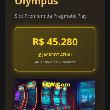
Olympus
Slot Premium da Pragmatic Play
R$ 45.280
💰 JACKPOT ATUAL
Atualizado há 2 minutos