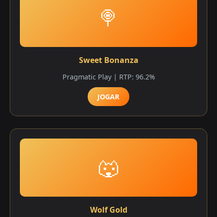
🍭
Sweet Bonanza
Pragmatic Play | RTP: 96.2%
JOGAR
🐺
Wolf Gold